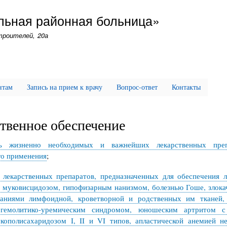
Перейти
альная районная больница»
к
основному
Строителей, 20а
содержанию
нтам
Запись на прием к врачу
Вопрос-ответ
Контакты
твенное обеспечение
нь жизненно необходимых и важнейших лекарственных преп
го применения
;
 лекарственных препаратов, предназначенных для обеспечения 
 муковисцидозом, гипофизарным нанизмом, болезнью Гоше, злок
ваниями лимфоидной, кроветворной и родственных им тканей,
 гемолитико-уремическим синдромом, юношеским артритом 
кополисахаридозом I, II и VI типов, апластической анемией н