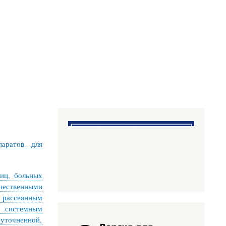
аратов для
лиц, больных
ачественными
 рассеянным
с системным
еуточненной,