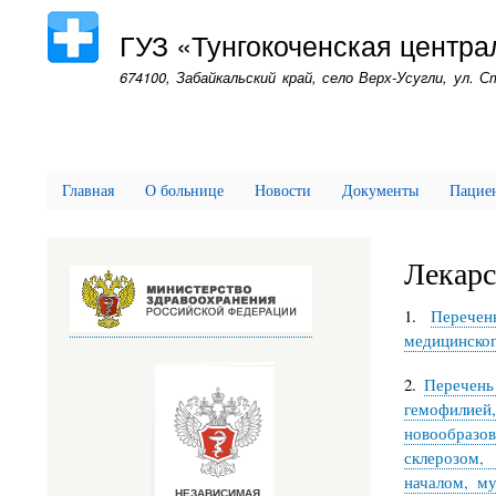
ГУЗ «Тунгокоченская центр
674100, Забайкальский край, село Верх-Усугли, ул. 
Главная
О больнице
Новости
Документы
Пацие
Лекарс
1.
Перече
медицинско
2.
Перечень
гемофилией,
новообразо
склерозом,
началом, му