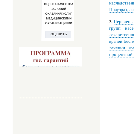
наследствен
Прауэра), ли
3.
Перечень 
групп нас
лекарствен
врачей бесп
лечении ко
процентной 