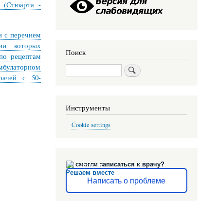
X (Стюарта -
и с перечнем
ии которых
Поиск
по рецептам
амбулаторном
Поиск
рачей с 50-
Инструменты
Cookie settings
Не смогли записаться к врачу?
Решаем вместе
Написать о проблеме