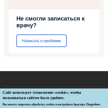
Не смогли записаться к
врачу?
Написать о проблеме
Сайт использует технологию «cookie», чтобы
Меню
Разработка ГУЗ «Медицинский информационно-аналитический
пользоваться сайтом было удобнее.
центр»
в
Вы можете запретить обработку cookies в настройках браузера. Подробнее
подвале