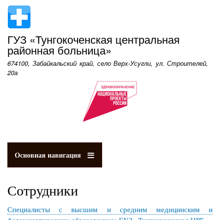
Перейти
к
основному
ГУЗ «Тунгокоченская центральная
содержанию
районная больница»
674100, Забайкальский край, село Верх-Усугли, ул. Строителей,
20а
Основная навигация
Сотрудники
Специалисты с высшим и средним медицинским и
фармацевтическим образованием ГУЗ «Тунгокоченская ЦРБ»