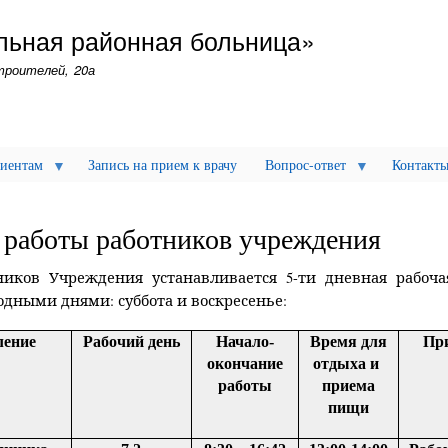
Перейти
альная районная больница»
к
основному
Строителей, 20а
содержанию
иентам
Запись на прием к врачу
Вопрос-ответ
Контакт
работы работников учреждения
ников Учреждения устанавливается 5-ти дневная рабоча
дными днями: суббота и воскресенье:
ление
Рабочий день
Начало-
Время для
Пр
окончание
отдыха и
работы
приема
пищи