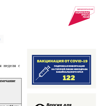
ы
я неделя с
имечание