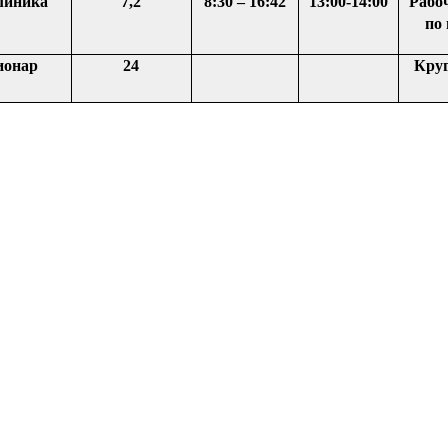
линика
7,2
8:30 – 16:42
13:00-14:00
Рабо
по
ионар
24
Круг