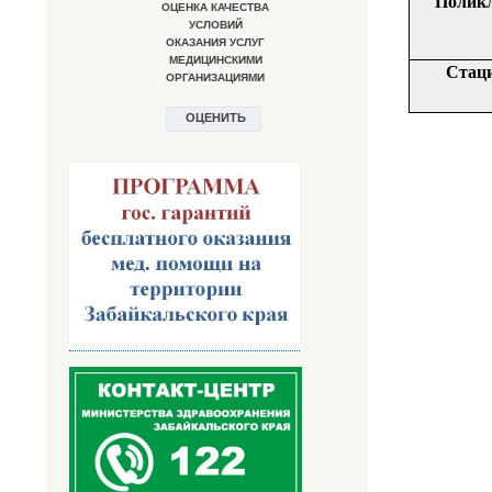
Полик
Стац