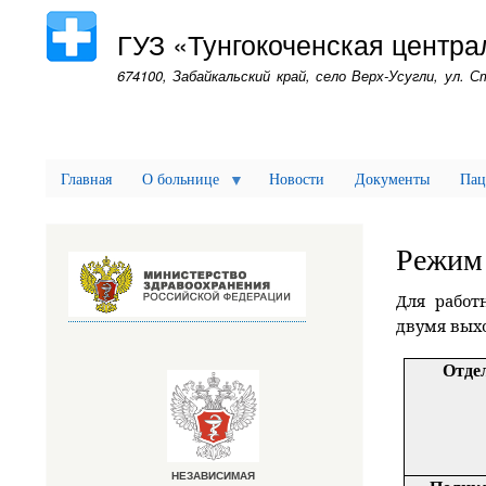
ГУЗ «Тунгокоченская центр
674100, Забайкальский край, село Верх-Усугли, ул. 
Главная
О больнице
Новости
Документы
Пац
Режим 
Для работ
двумя выхо
Отде