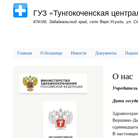
ГУЗ «Тунгокоченская центр
674100, Забайкальский край, село Верх-Усугли, ул. 
Главная
О больнице
Новости
Документы
Пацие
О нас
Учредитель
Дата госуд
Здравоохран
Вершино-Д
одиннадцать
В настоящее