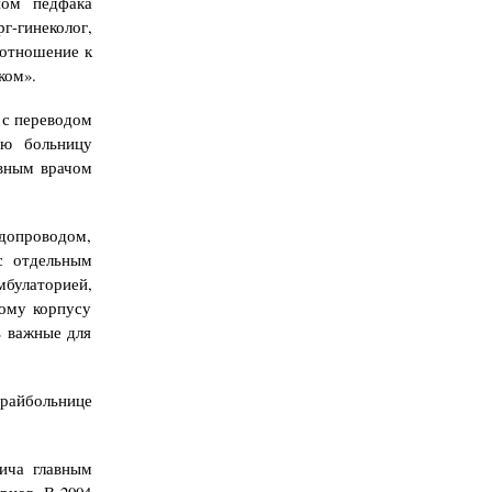
ном педфака
г-гинеколог,
 отношение к
ком».
и с переводом
ую больницу
авным врачом
допроводом,
 с отдельным
булаторией,
ному корпусу
ь важные для
 райбольнице
ича главным
рнов. В 2004