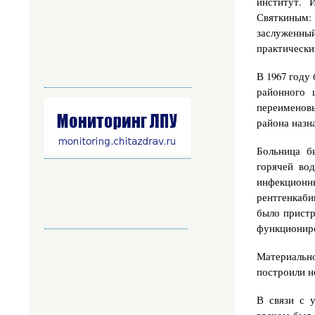
институт. 
Святкиным: 
заслуженный
практически
В 1967 году 
районного 
переименовы
района назн
Больница б
горячей вод
инфекционн
рентгенкаби
было пристр
функцио­нир
Материально
построили н
В связи с 
врачом был 