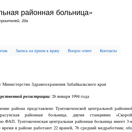
Перейти
альная районная больница»
к
основному
Строителей, 20а
содержанию
нтам
Запись на прием к врачу
Вопрос-ответ
Контакты
:
Министерство Здравоохранения Забайкальского края
арственной регистрации:
26 января 1994 года
ение района представлено Тунгокоченской центральной районно
арасунская районная больница, двумя станциями «Скоро
ю ФАП. Тунгокоченская центральная районная больница имеет 3-
 время в районе работают 22 врачей, 76 средний медработник; о