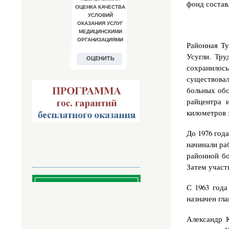
фонд состав­
Районная Ту
Усугли. Тру
сохранилось
существова
больных обс
райцентра 
километров з
До 1976 года
начинали ра
районной бо
Затем участк
С 1963 года
назначен гл
Александр К