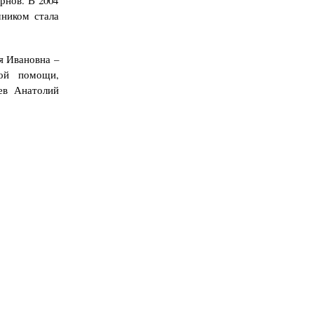
мником стала
я Ивановна –
рой помощи,
ев Анатолий