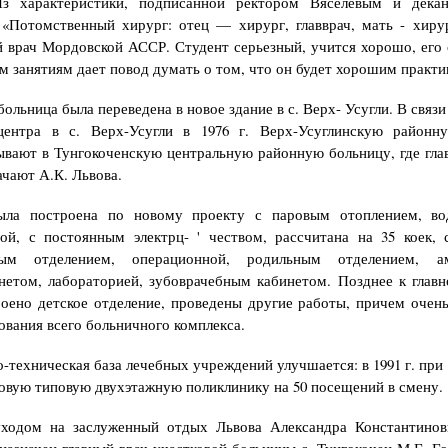
Из характеристики, под­писанной ректором Вяселевым и дека
«Потомственный хирург: отец — хирург, главврач, мать - хирур
 врач Мордовской АССР. Студент серьез­ный, учится хорошо, его
м занятиям дает повод думать о том, что он будет хорошим практи
больница была переведена в новое здание в с. Верх- Усугли. В связ
центра в с. Верх-Усугли в 1976 г. Верх-Усуглинскую районн
вают в Тунгокоченскую центральную районную больницу, где гл
ачают А.К. Львова.
ыла построена по новому проекту с паровым ото­плением, во
ой, с постоянным электрц- ' чеством, рассчитана на 35 коек,
ым от­делением, операционной, родильным отделением, ам
нетом, лабораторией, зубоврачебным кабинетом. Позднее к глав
оено детское отделение, проведены другие работы, причем очен
ования всего больничного комплекса.
-техническая база лечебных учреждений улуч­шается: в 1991 г. при
овую типовую двухэтажную поликлинику на 50 посещений в смену.
уходом на заслуженный отдых Львова Александра Константинов
назначен главный врач участковой больницы с. Тунгокочен М.Г. Го