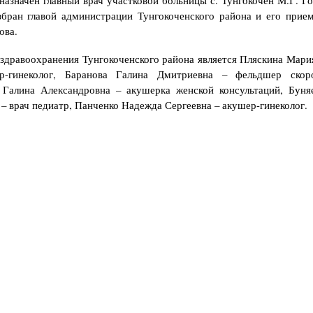
збран главой администрации Тунгокоченского района и его прие
ова.
здравоохранения Тунгокоченского района является Пляскина Мари
р-гинеколог, Баранова Галина Дмитриевна – фельдшер ско
 Галина Александровна – акушерка женской консультаций, Буня
– врач педиатр, Панченко Надежда Сергеевна – акушер-гинеколог.