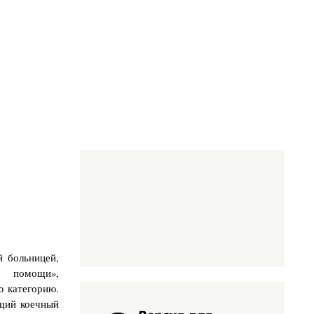
й больницей,
й помощи»,
ю категорию.
бщий коечный