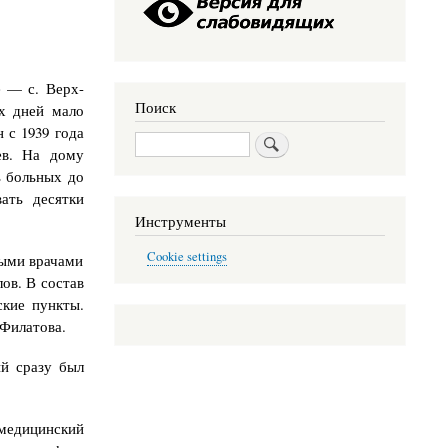
е — с. Верх-
Поиск
их дней мало
 с 1939 года
Поиск
ев. На дому
ь больных до
ать десятки
Инструменты
Cookie settings
вными врачами
ов. В состав
ские пункты.
 Филатова.
ый сразу был
 медицинский