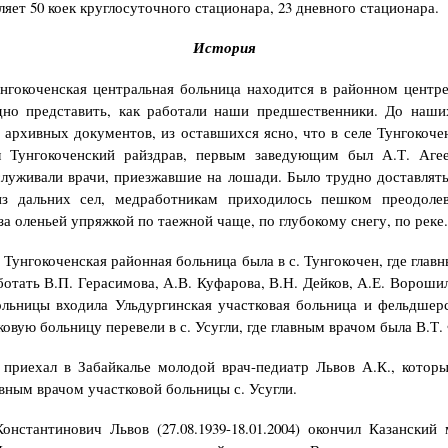
ляет 50 коек круглосуточного стационара, 23 дневного стационара.
История
нгокоченская центральная больница находится в районном центр
дно представить, как рабо­тали наши предшественники. До наш
 архивных документов, из оставшихся ясно, что в селе Тунгокочен
л Тунгокоченский райздрав, первым заве­дующим был А.Т. Аге
луживали врачи, приезжавшие на лошади. Было трудно доставлят
из дальних сел, медработникам приходилось пешком преодолев
а оленьей упряжкой по та­ежной чаще, по глубокому снегу, по реке.
 Тунгокоченская районная больница была в с. Тун­гокочен, где гла
ботать В.П. Гера­симова, А.В. Куфарова, В.Н. Дейков, А.Е. Ворошил
льницы входила Ульдургинская участковая больница и фельдшер
овую больницу перевели в с. Усугли, где главным врачом была В.Т.
 приехал в Забайкалье молодой врач-педиатр Львов А.К., котор
авным врачом участковой больницы с. Усугли.
онстантинович Львов (27.08.1939-18.01.2004) окон­чил Казанский