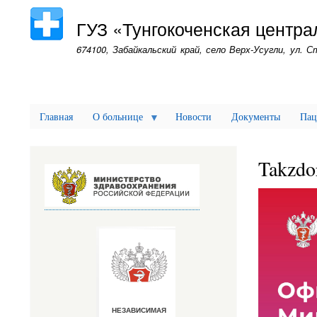
ГУЗ «Тунгокоченская центр
674100, Забайкальский край, село Верх-Усугли, ул. 
Главная
О больнице
Новости
Документы
Пац
Takzdo