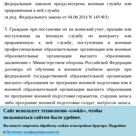
федеральным законом предусмотрена военная служба или
приравненная к ней служба.
(в ред. Федерального закона от 04.06.2014 N 145-ФЗ)
5. Граждане при постановке их на воинский учет, призыве или
поступлении на военную службу по контракту или
приравненную к ней службу, поступлении в военные
профессиональные образовательные организации или военные
образовательные организации высшего образования,
заключении с Министерством обороны Российской Федерации
договора об обучении в военном учебном центре при
федеральной государственной образовательной организации
высшего образования по программе военной подготовки или в
военной образовательной организации высшего образования
по программе военной подготовки сержантов, старшин запаса
либо программе военной подготовки солдат, матросов запаса,
призыве на военные сборы, а также граждане, направляемые
Сайт использует технологию «cookie», чтобы
на альтернативную гражданскую службу, имеют право на
пользоваться сайтом было удобнее.
получение медицинской помощи в медицинских организациях
Вы можете запретить обработку cookies в настройках браузера. Подробнее
в рамках программы государственных гарантий бесплатного
в
Политике конфиденциальности
оказания гражданам медицинской помощи, за исключением