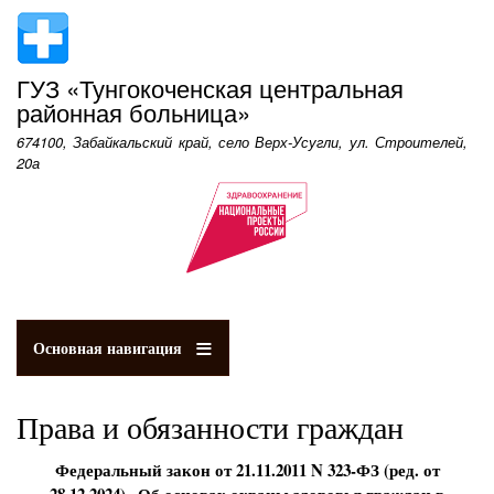
Перейти
к
основному
ГУЗ «Тунгокоченская центральная
содержанию
районная больница»
674100, Забайкальский край, село Верх-Усугли, ул. Строителей,
20а
Основная навигация
Права и обязанности граждан
Федеральный закон от 21.11.2011 N 323-ФЗ (ред. от
28.12.2024) «Об основах охраны здоровья граждан в