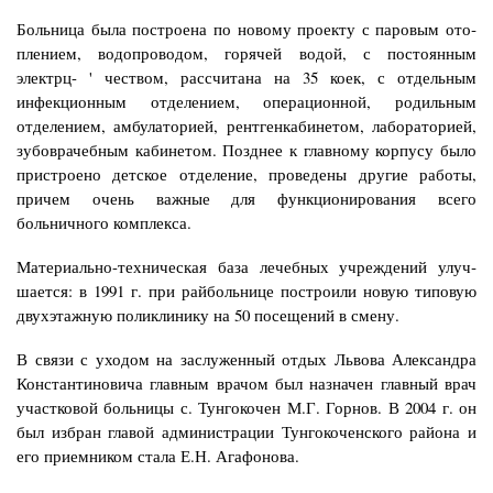
Больница была построена по новому проекту с паровым ото­
плением, водопроводом, горячей водой, с постоянным
электрц- ' чеством, рассчитана на 35 коек, с отдельным
инфекционным от­делением, операционной, родильным
отделением, амбулаторией, рентгенкабинетом, лабораторией,
зубоврачебным кабинетом. Позднее к главному корпусу было
пристроено детское отделение, проведены другие работы,
причем очень важные для функцио­нирования всего
больничного комплекса.
Материально-техническая база лечебных учреждений улуч­
шается: в 1991 г. при райбольнице построили новую типовую
двухэтажную поликлинику на 50 посещений в смену.
В связи с уходом на заслуженный отдых Львова Александра
Константиновича главным врачом был назначен главный врач
участковой больницы с. Тунгокочен М.Г. Горнов. В 2004 г. он
был избран главой администрации Тунгокоченского района и
его приемником стала Е.Н. Агафонова.