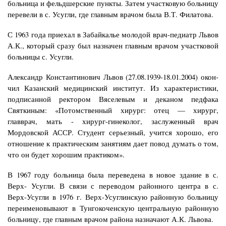
больница и фельдшерские пункты. Затем участковую больницу
перевели в с. Усугли, где главным врачом была В.Т. Филатова.
С 1963 года приехал в Забайкалье молодой врач-педиатр Львов
А.К., который сразу был назначен главным врачом участковой
больницы с. Усугли.
Александр Константинович Львов (27.08.1939-18.01.2004) окон­
чил Казанский медицинский институт. Из характеристики,
под­писанной ректором Вяселевым и деканом педфака
Святкиным: «Потомственный хирург: отец — хирург,
главврач, мать - хирург-гинеколог, заслуженный врач
Мордовской АССР. Студент серьез­ный, учится хорошо, его
отношение к практическим занятиям дает повод думать о том,
что он будет хорошим практиком».
В 1967 году больница была переведена в новое здание в с.
Верх- Усугли. В связи с переводом районного центра в с.
Верх-Усугли в 1976 г. Верх-Усуглинскую районную больницу
переименовывают в Тунгокоченскую центральную районную
больницу, где главным врачом района назначают А.К. Львова.