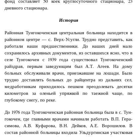
фонд состав­ляет 50 коек круглосуточного стационара, 23
дневного стационара.
История
Районная Тунгокоченская центральная больница находится в
районном центре — с. Верх-Усугли. Трудно представить, как
рабо­тали наши предшественники. До наших дней мало
сохранилось архивных документов, из оставшихся ясно, что в
селе Тунгокочен с 1939 года существовал Тунгокоченский
райздрав, первым заве­дующим был А.Т. Агеев. На дому
больных обслуживали врачи, приезжавшие на лошади. Было
трудно доставлять больных до райцентра из дальних сел,
медработникам приходилось пешком преодолевать десятки
километров за оленьей упряжкой по та­ежной чаще, по
глубокому снегу, по реке.
До 1976 года Тунгокоченская районная больница была в с. Тун­
гокочен, где главными врачами начинали работать В.П. Гера­
симова, А.В. Куфарова, В.Н. Дейков, А.Е. Ворошилов. В
состав районной больницы входила Ульдургинская участковая