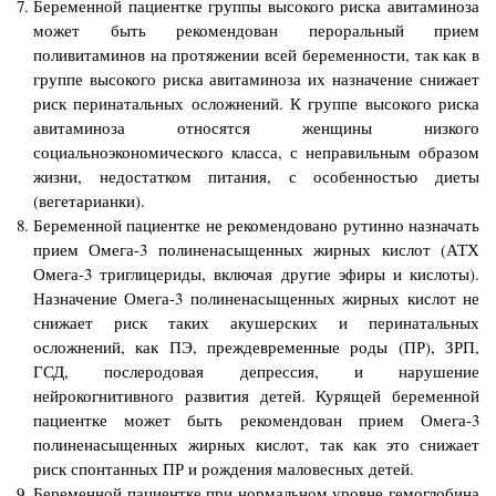
Беременной пациентке группы высокого риска авитаминоза
может быть рекомендован пероральный прием
поливитаминов на протяжении всей беременности, так как в
группе высокого риска авитаминоза их назначение снижает
риск перинатальных осложнений. К группе высокого риска
авитаминоза относятся женщины низкого
социальноэкономического класса, с неправильным образом
жизни, недостатком питания, с особенностью диеты
(вегетарианки).
Беременной пациентке не рекомендовано рутинно назначать
прием Омега-3 полиненасыщенных жирных кислот (АТХ
Омега-3 триглицериды, включая другие эфиры и кислоты).
Назначение Омега-3 полиненасыщенных жирных кислот не
снижает риск таких акушерских и перинатальных
осложнений, как ПЭ, преждевременные роды (ПР), ЗРП,
ГСД, послеродовая депрессия, и нарушение
нейрокогнитивного развития детей. Курящей беременной
пациентке может быть рекомендован прием Омега-3
полиненасыщенных жирных кислот, так как это снижает
риск спонтанных ПР и рождения маловесных детей.
Беременной пациентке при нормальном уровне гемоглобина