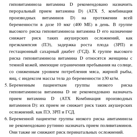
гиповитаминоза витамина D рекомендовано назначить
пероральный прием витамина D) (АТХ 5, комбинация
производных витаминов D) на протяжении всей
беременности в дозе 10 мкг (400 МЕ) в день. В группе
высокого риска гиповитаминоза витамина D его назначение
снижает риск таких акушерских осложнений, как
преэклампсия (ПЭ), задержка роста плода (ЗРП) и
гестационный сахарный диабет (ГСД). К группе высокого
риска гиповитаминоза витамина D относятся женщины с
темной кожей, имеющие ограничения пребывания на солнце,
со сниженным уровнем потребления мяса, жирной рыбы,
яиц, с индексом массы тела до беременности ≥30 кг/м.
Беременным пациенткам группы низкого риска
гиповитаминоза витамина D не рекомендовано назначать
прием витамина D (АТХ Комбинация производных
витаминов D): их прием не снижает риск таких акушерских
осложнений, как ПЭ, ЗРП и ГСД.
Беременной пациентке группы низкого риска авитаминоза
не рекомендовано рутинно назначать прием поливитаминов.
Они также не снижают риск перинатальных осложнений.