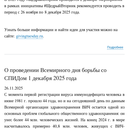
в рамках инициативы #ЩедрыйВторник рекомендуется проводить в
период с 26 ноября по 8 декабря 2025 года.
Узнать больше информации и найти идеи для участия можно на
сайте:
givingtuesday.ru
.
о
Подробнее
По
все
стр
ста
О проведении Всемирного дня борьбы со
бла
акц
СПИДом 1 декабря 2025 года
«Щ
вто
26.11.2025
С момента первой регистрации вируса иммунодефицита человека в
июне 1981 г. прошло 44 года, но и на сегодняшний день по данным
Всемирной организации здравоохранения ВИЧ остается одной из
основных проблем глобального общественного здравоохранения: он
унес более 44 млн. человеческих жизней. На конец 2024 г. в мире
насчитывалось примерно 40,8 млн. человек, живущих с ВИЧ-