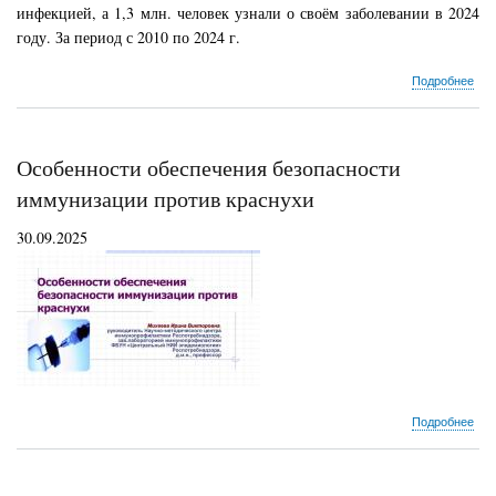
инфекцией, а 1,3 млн. человек узнали о своём заболевании в 2024
году.
За период с 2010 по 2024 г.
о
Подробнее
О
про
Все
дня
Особенности обеспечения безопасности
бор
со
иммунизации против краснухи
СП
1
30.09.2025
дек
202
год
о
Подробнее
Осо
обе
без
имм