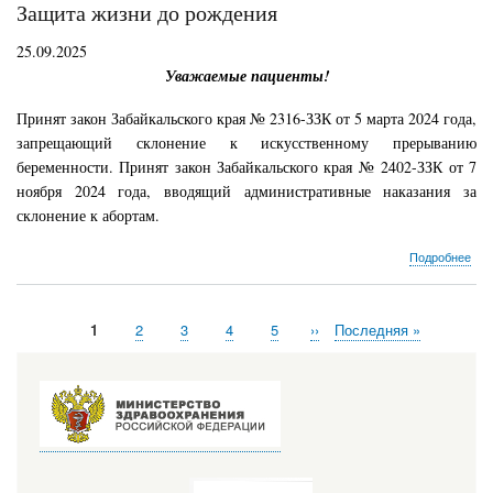
Защита жизни до рождения
про
кра
25.09.2025
Уважаемые пациенты!
Принят закон Забайкальского края № 2316-ЗЗК от 5 марта 2024 года,
запрещающий склонение к искусственному прерыванию
беременности. Принят закон Забайкальского края № 2402-ЗЗК от 7
ноября 2024 года, вводящий административные наказания за
склонение к абортам.
о
Подробнее
Защ
жиз
до
Текущая
1
Страница
2
Страница
3
Страница
4
Страница
5
Следующая
››
Последняя
Последняя »
рож
Нумерация
страница
страница
страница
страниц