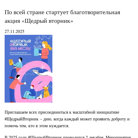
при
к
По всей стране стартует благотворительная
вра
чер
акция «Щедрый вторник»
МА
27.11.2025
Приглашаем всех присоединиться к масштабной инициативе
#ЩедрыйВторник – дню, когда каждый может проявить доброту и
помочь тем, кто в этом нуждается.
В 2025 году #ЩедрыйВторник проводится 2 декабря. Мероприятия